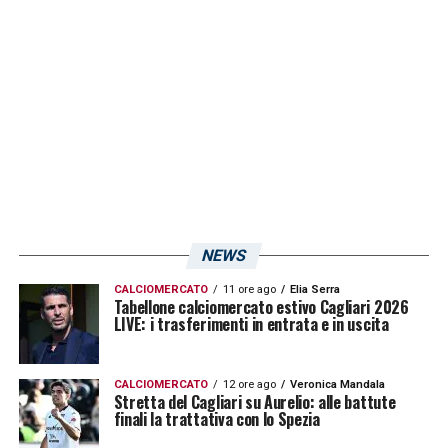
nessuno e spesso e volentieri è un torneo
che nasconde incognite pericolose.
LA PLAYLIST DELLE NOSTRE TOP NEWS
NEWS
CALCIOMERCATO
11 ore ago
Elia Serra
Tabellone calciomercato estivo Cagliari 2026
LIVE: i trasferimenti in entrata e in uscita
CALCIOMERCATO
12 ore ago
Veronica Mandala
Stretta del Cagliari su Aurelio: alle battute
finali la trattativa con lo Spezia