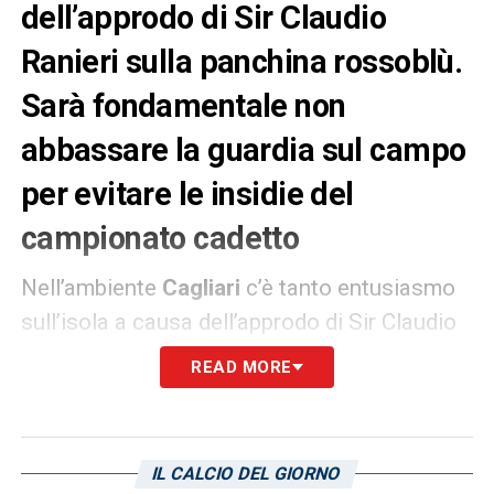
dell’approdo di Sir Claudio
Ranieri sulla panchina rossoblù.
Sarà fondamentale non
abbassare la guardia sul campo
per evitare le insidie del
campionato cadetto
Nell’ambiente
Cagliari
c’è tanto entusiasmo
sull’isola a causa dell’approdo di Sir Claudio
Ranieri sulla panchina rossoblù. Sarà
READ MORE
fondamentale non abbassare la guardia sul
campo per evitare le insidie del
campionato
cadetto
, come sottolineato dall’
Unione
IL CALCIO DEL GIORNO
sarda
. La Serie B non regala niente a