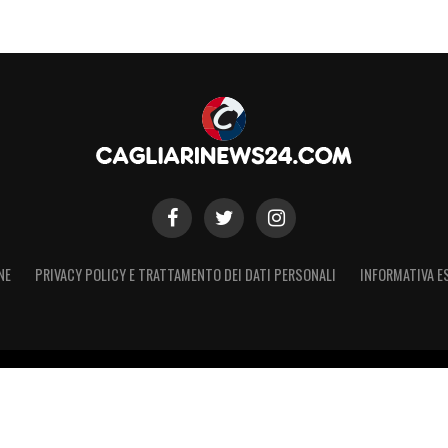
NE
PRIVACY POLICY E TRATTAMENTO DEI DATI PERSONALI
INFORMATIVA E
 – Registro Stampa Tribunale di Torino n. 50 del 07/09/2021 - Iscritt
 non ufficiale, non autorizzato o connesso a Cagliari Calcio S.p.A. Il 
Calcio S.p.A.