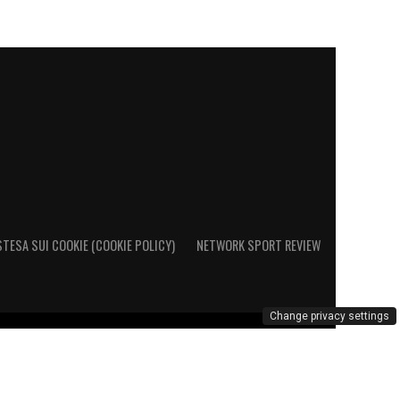
STESA SUI COOKIE (COOKIE POLICY)
NETWORK SPORT REVIEW
Change privacy settings
o al Registro Operatori di Comunicazione al n. 26692 – PI
marchio Cagliari Calcio è di esclusiva proprietà di Cagliari