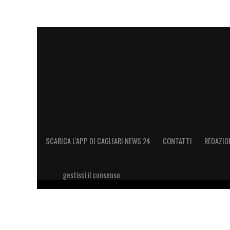
SCARICA L’APP DI CAGLIARI NEWS 24
CONTATTI
REDAZIO
gestisci il consenso
Copyright 2026 © riproduzione riservata Cagliari News 24
11028660014 Editore e proprietario: Sport Review S.r.l Sito