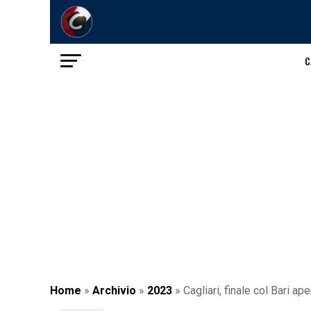
C
Home
»
Archivio
»
2023
»
Cagliari, finale col Bari a