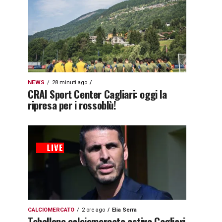
NEWS
28 minuti ago
CRAI Sport Center Cagliari: oggi la
ripresa per i rossoblù!
CALCIOMERCATO
2 ore ago
Elia Serra
Tabellone calciomercato estivo Cagliari