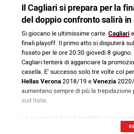
Il Cagliari si prepara per la fin
del doppio confronto salirà in
Si giocano le ultimissime carte.
Cagliari
finali playoff. Il primo atto si disputerà 
fissato per le ore 20:30 giovedì 8 giugno
Cagliari tenterà di agganciare la promozi
casella. E’ successo solo tre volte col p
Hellas Verona
2018/19 e
Venezia
2020/
aumentano sempre di più la trepidazione p
sud Italia.
LA PLAYLIST DELLE NOSTRE TOP NEW
R