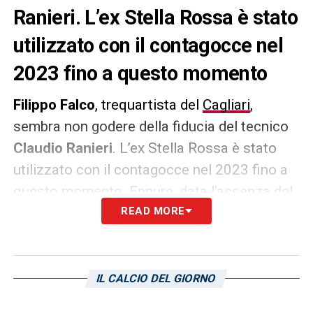
Ranieri. L’ex Stella Rossa è stato
utilizzato con il contagocce nel
2023 fino a questo momento
Filippo Falco
, trequartista del
Cagliari
,
sembra non godere della fiducia del tecnico
Claudio Ranieri
. L’ex Stella Rossa è stato
utilizzato con il contagocce nel 2023 fino a
questo momento. Eppure, data l’assenza del
capitano, Leonardo Pavoletti, gli attaccanti
READ MORE
Gianluca Lapadula e Zito Luvumbo
potrebbero beneficiare dei suggerimenti
dettati da Falco; quando hanno giocato
IL CALCIO DEL GIORNO
insieme, soprattutto con l’italo-peruviano,