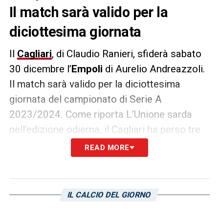
Il match sarà valido per la
diciottesima giornata
Il
Cagliari
, di Claudio Ranieri, sfiderà sabato
30 dicembre l’
Empoli
di Aurelio Andreazzoli.
Il match sarà valido per la diciottesima
giornata del campionato di Serie A
2023/2024. Come riporta L’Unione sarda
nell’edizione odierna, il Cagliari ha perso tre
delle ultime quattro partite. L’Empoli è uscito
READ MORE
sconfitto tre volte nelle ultime cinque uscite.
Quanto pesi lo scontro diretto di sabato
pomeriggio alla Unipol Domus lo dicono i
IL CALCIO DEL GIORNO
numeri: la classifica, i dati dei rispettivi