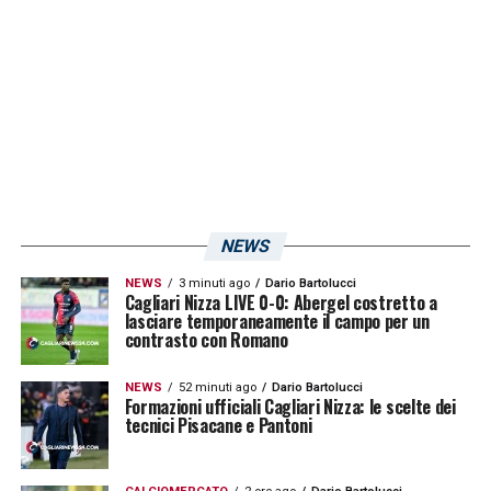
attacchi e delle difese, la necessità di fare
punti e il fatto che sia l’ultima gara dell’anno.
LA PLAYLIST DELLE NOSTRE TOP NEWS
NEWS
NEWS
3 minuti ago
Dario Bartolucci
Cagliari Nizza LIVE 0-0: Abergel costretto a
lasciare temporaneamente il campo per un
contrasto con Romano
NEWS
52 minuti ago
Dario Bartolucci
Formazioni ufficiali Cagliari Nizza: le scelte dei
tecnici Pisacane e Pantoni