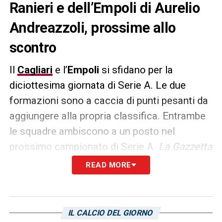
Ranieri e dell’Empoli di Aurelio
Andreazzoli, prossime allo
scontro
Il
Cagliari
e l’
Empoli
si sfidano per la
diciottesima giornata di Serie A. Le due
formazioni sono a caccia di punti pesanti da
aggiungere alla propria classifica. Entrambe
le squadre ambiscono a un posto nel
prossimo campionato di Serie A.
La Gazzetta
dello Sport
offre un confronto fra le due
READ MORE
formazioni nelle ultime 5 partite. Dopo 17
giornate, il Cagliari ha ottenuto 10 sconfitte,
3 vittorie e 4 pareggi. L’Empoli ha invece
IL CALCIO DEL GIORNO