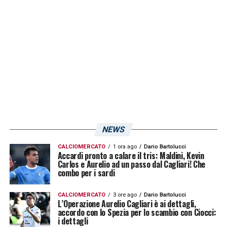
ottenuto 11 sconfitte, 3 vittorie e 3 pareggi.
Nelle ultime 5 partite, il Cagliari ha ottenuto
una sola vittoria, un pareggio e 3 sconfitte. I
toscani non hanno ottenuto nessuna vittoria:
2 pareggi e 3 sconfitte. E sabato arriva lo
scontro diretto all’Unipol Domus.
LA PLAYLIST DELLE NOSTRE TOP NEWS
NEWS
CALCIOMERCATO
1 ora ago
Dario Bartolucci
Accardi pronto a calare il tris: Maldini, Kevin
Carlos e Aurelio ad un passo dal Cagliari! Che
combo per i sardi
CALCIOMERCATO
3 ore ago
Dario Bartolucci
L’Operazione Aurelio Cagliari è ai dettagli,
accordo con lo Spezia per lo scambio con Ciocci:
i dettagli