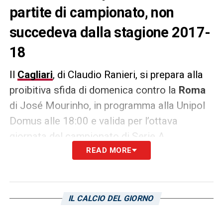
partite di campionato, non
succedeva dalla stagione 2017-
18
Il
Cagliari
, di Claudio Ranieri, si prepara alla
proibitiva sfida di domenica contro la
Roma
di José Mourinho, in programma alla Unipol
Domus alle 18:00 e valida per l’ottava
giornata del campionato di Serie A
203/2024. Come riportato da La Gazzetta
READ MORE
dello Sport nell’edizione di oggi, 4 ottobre, il
club rossoblù ha eguagliato un
record in
negativo
: cinque sconfitte nelle prime sette
IL CALCIO DEL GIORNO
partite di campionato, non succedeva dalla