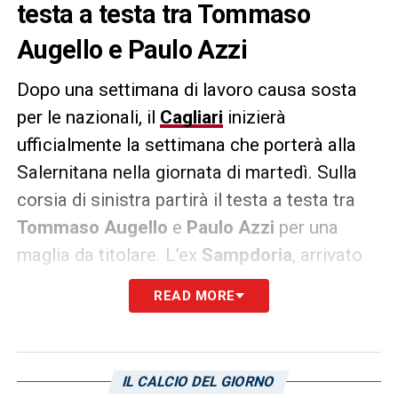
testa a testa tra Tommaso
Augello e Paulo Azzi
Dopo una settimana di lavoro causa sosta
per le nazionali, il
Cagliari
inizierà
ufficialmente la settimana che porterà alla
Salernitana nella giornata di martedì. Sulla
corsia di sinistra partirà il testa a testa tra
Tommaso Augello
e
Paulo Azzi
per una
maglia da titolare. L’ex
Sampdoria
, arrivato
sull’isola in estate, ha collezionato finora 6
READ MORE
presenze con 433 minuti in campo. Il
brasiliano, giunto in rossoblù dal
Modena
nello scorso gennaio, ha totalizzato 6
IL CALCIO DEL GIORNO
presenze con 331 minuti sul terreno di gioco.