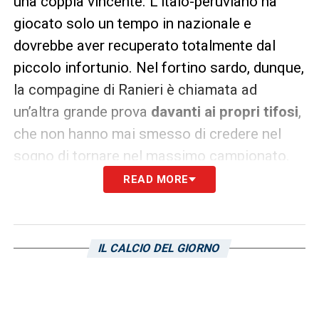
una coppia vincente. L’italo-peruviano ha
giocato solo un tempo in nazionale e
dovrebbe aver recuperato totalmente dal
piccolo infortunio. Nel fortino sardo, dunque,
la compagine di Ranieri è chiamata ad
un’altra grande prova
davanti ai propri tifosi
,
che non hanno mai smesso di credere nel
sogno di tornare nel massimo campionato.
READ MORE
LA PLAYLIST DELLE NOSTRE TOP NEWS
IL CALCIO DEL GIORNO