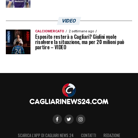
VIDEO
CALCIOMERCATO
2 settimane ago
Esposito resterà a Cagliari? Giulini vuole
risolvere la situazione, ma per 20 milioni può
partire – VIDEO
SCARICA L’APP DI CAGLIARI NEWS 24
CONTATTI
REDAZIONE