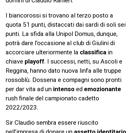
uomini di Claudio Ranieri.
I biancorossi si trovano al terzo posto a
quota 51 punti, distaccati dai sardi di soli sei
punti. La sfida alla Unipol Domus, dunque,
potrà dare l’occasione al club di Giulini di
accorciare ulteriormente la
classifica
in
chiave
playoff
. I successi, netti, su Ascoli e
Reggina, hanno dato nuova linfa alle truppe
rossoblù. Dossena e compagni sono pronti
per dar vita ad un
intenso
ed
emozionante
rush finale del campionato cadetto
2022/2023.
Sir Claudio sembra essere riuscito
nell’impresa di donare un
assetto identitario