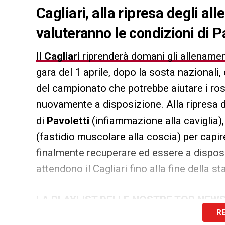
Cagliari, alla ripresa degli al
valuteranno le condizioni di 
Il
Cagliari
riprenderà domani gli allename
gara del 1 aprile, dopo la sosta nazionali,
del campionato che potrebbe aiutare i ro
nuovamente a disposizione. Alla ripresa d
di
Pavoletti
(infiammazione alla caviglia)
(fastidio muscolare alla coscia) per capi
finalmente recuperare ed essere a disposiz
attendono il Cagliari fino alla fine della st
LA PLAYLIST DELLE NOSTRE TOP NEW
R