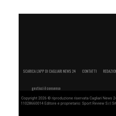
SCARICA L’APP DI CAGLIARI NEWS 24
CONTATTI
REDAZIO
gestisci il consenso
Copyright 2026 © riproduzione riservata Cagliari News 24
11028660014 Editore e proprietario: Sport Review S.r.l Sito