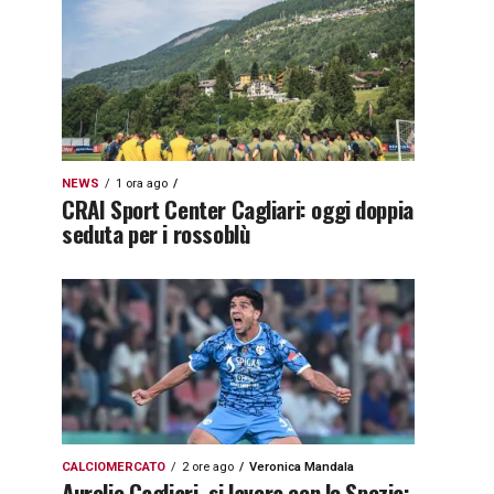
NEWS
1 ora ago
CRAI Sport Center Cagliari: oggi doppia
seduta per i rossoblù
CALCIOMERCATO
2 ore ago
Veronica Mandala
Aurelio Cagliari, si lavora con lo Spezia: