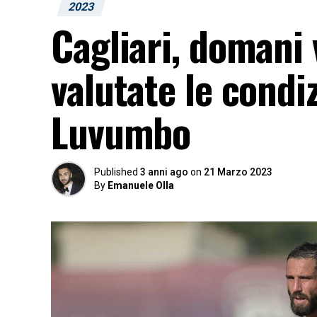
2023
Cagliari, domani
valutate le condiz
Luvumbo
Published
3 anni ago
on
21 Marzo 2023
By
Emanuele Olla