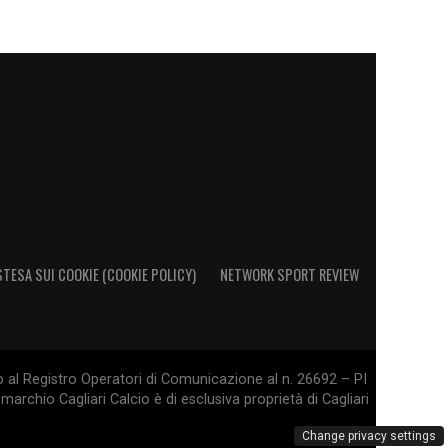
STESA SUI COOKIE (COOKIE POLICY)
NETWORK SPORT REVIEW
o al Registro Operatori di Comunicazione al n. 26692 – PI
marchio Cagliari Calcio è di esclusiva proprietà di Cagliari
Change privacy settings