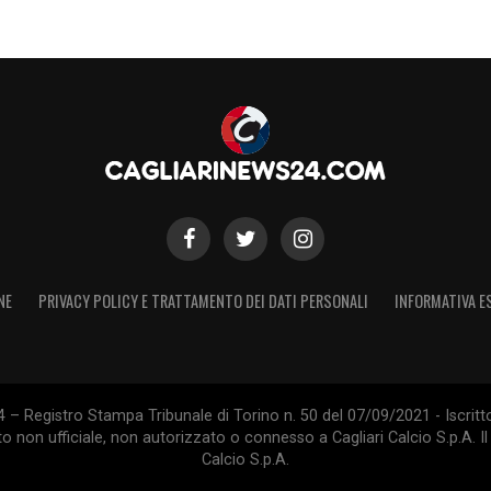
NE
PRIVACY POLICY E TRATTAMENTO DEI DATI PERSONALI
INFORMATIVA E
 – Registro Stampa Tribunale di Torino n. 50 del 07/09/2021 - Iscritt
 non ufficiale, non autorizzato o connesso a Cagliari Calcio S.p.A. Il 
Calcio S.p.A.