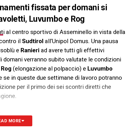
lenamenti fissata per domani si
Pavoletti, Luvumbo e Rog
nt
i al centro sportivo di Asseminello in vista della
 contro il
Sudtirol
all’Unipol Domus. Una pausa
ssoblù e
Ranieri
ad avere tutti gli effettivi
i domani verranno subito valutate le condizioni
,
Rog
(elongazione al polpaccio) e
Luvumbo
re se in queste due settimane di lavoro potranno
ione per il primo dei sei scontri diretti che
agione.
S
EAD MORE