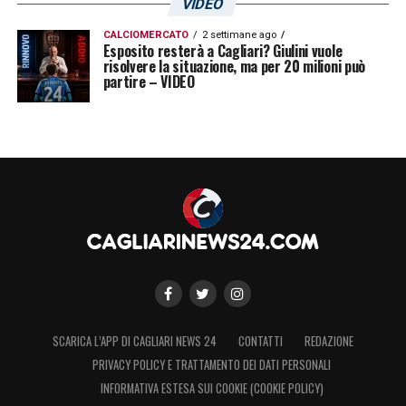
VIDEO
CALCIOMERCATO
2 settimane ago
Esposito resterà a Cagliari? Giulini vuole
risolvere la situazione, ma per 20 milioni può
partire – VIDEO
SCARICA L’APP DI CAGLIARI NEWS 24
CONTATTI
REDAZIONE
PRIVACY POLICY E TRATTAMENTO DEI DATI PERSONALI
INFORMATIVA ESTESA SUI COOKIE (COOKIE POLICY)