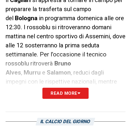
preparare la trasferta sul campo
del
Bologna
in programma domenica alle ore
12:30. I rossoblu si ritroveranno domani
mattina nel centro sportivo di Assemini, dove
alle 12 sosterranno la prima seduta
settimanale. Per l’occasione il tecnico
rossoblu ritroverà
Bruno
Alves
,
Murru
e
Salamon
, reduci dagli
impegni con le rispettive nazionali, mentre
non ci sarà
Ionita
,
in campo questa sera con
READ MORE
la sua Moldova
in casa del Galles per la
prima giornata di qualificazioni ai mondiali.
Alla ripresa, saranno invece da verificare le
IL CALCIO DEL GIORNO
condizioni di
Joao Pedro
e
Farias
, che hanno