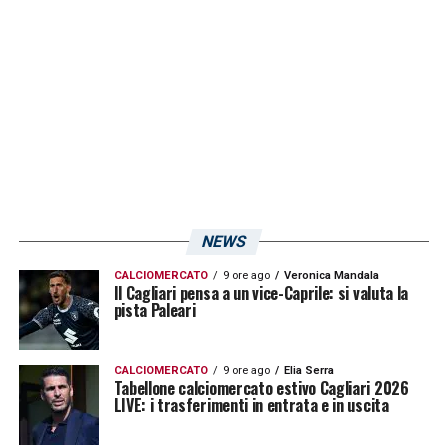
saltato le prime due gare di campionato a
causa di problemi fisici accusati nella parte
finale della preparazione estiva.
LA PLAYLIST DELLE NOSTRE TOP NEWS
NEWS
CALCIOMERCATO
9 ore ago
Veronica Mandala
Il Cagliari pensa a un vice-Caprile: si valuta la
pista Paleari
CALCIOMERCATO
9 ore ago
Elia Serra
Tabellone calciomercato estivo Cagliari 2026
LIVE: i trasferimenti in entrata e in uscita