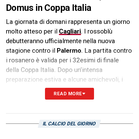
Domus in Coppa Italia
La giornata di domani rappresenta un giorno
molto atteso per il
Cagliari
. I rossoblù
debutteranno ufficialmente nella nuova
stagione contro il
Palermo
. La partita contro
i rosanero è valida per i 32esimi di finale
della Coppa Italia. Dopo un’intensa
preparazione estiva e alcune amichevoli, i
rossoblù di
Claudio Ranieri
si troveranno di
READ MORE
fronte una sfida importante contro la
squadra siciliana. La partita rappresenta una
buona occasione per iniziare con il piede
IL CALCIO DEL GIORNO
giusto e conquistare un posto nei sedicesimi
della coppa nazionale. Successivamente, il