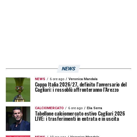
Cagliari avrà la strada spianata per l’esordio
nella nuova Serie A contro il
Torino
.
LA PLAYLIST DELLE NOSTRE TOP NEWS
NEWS
NEWS
6 ore ago
Veronica Mandala
Coppa Italia 2026/27, definito l’avversario del
Cagliari: i rossoblù affronteranno l’Arezzo
CALCIOMERCATO
6 ore ago
Elia Serra
Tabellone calciomercato estivo Cagliari 2026
LIVE: i trasferimenti in entrata e in uscita