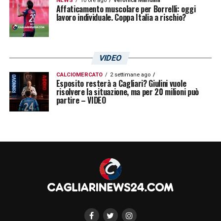
NEWS
10 ore ago
Veronica Mandala
Affaticamento muscolare per Borrelli: oggi
lavoro individuale. Coppa Italia a rischio?
VIDEO
CALCIOMERCATO
2 settimane ago
Esposito resterà a Cagliari? Giulini vuole
risolvere la situazione, ma per 20 milioni può
partire – VIDEO