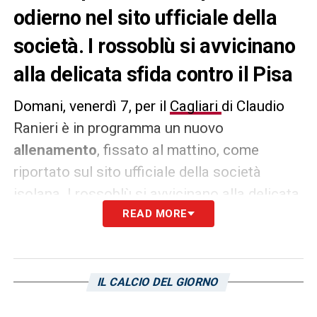
odierno nel sito ufficiale della
società. I rossoblù si avvicinano
alla delicata sfida contro il Pisa
Domani, venerdì 7, per il
Cagliari
di Claudio
Ranieri è in programma un nuovo
allenamento
, fissato al mattino, come
riportato sul sito ufficiale della società
isolana. I rossoblù si avvicinano alla delicata
sfida contro il Pisa. Il match andrà in scena il
READ MORE
10 aprile all’Arena Garibaldi ed ha
un’importanza cruciale in chiave playoff.
IL CALCIO DEL GIORNO
LA PLAYLIST DELLE NOSTRE TOP NEWS