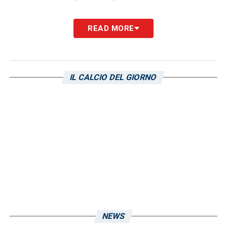
ATTACCANTI
– Pavoletti, Baldanzi
READ MORE
LA PLAYLIST DELLE NOSTRE TOP NEWS
IL CALCIO DEL GIORNO
NEWS