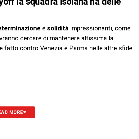
ayoff la squadra isolana ha delle
eterminazione
e
solidità
impressionanti, come
ovranno cercare di mantenere altissima la
fatto contro Venezia e Parma nelle altre sfide
S
EAD MORE