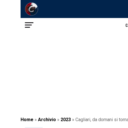
C
Home
»
Archivio
»
2023
»
Cagliari, da domani si torn