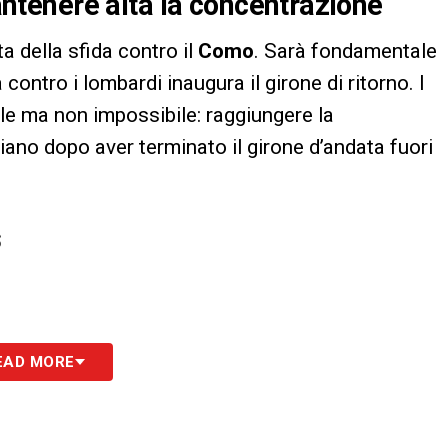
tenere alta la concentrazione
ta della sfida contro il
Como
. Sarà fondamentale
contro i lombardi inaugura il girone di ritorno. I
ile ma non impossibile: raggiungere la
no dopo aver terminato il girone d’andata fuori
S
EAD MORE