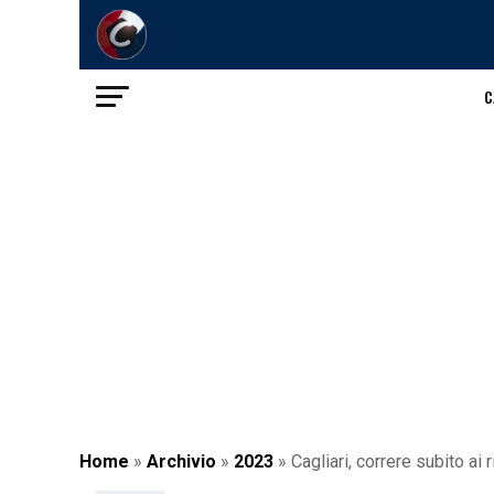
C
Home
»
Archivio
»
2023
»
Cagliari, correre subito ai