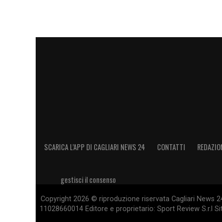
SCARICA L’APP DI CAGLIARI NEWS 24
CONTATTI
REDAZIO
gestisci il consenso
Copyright 2026 © riproduzione riservata Cagliari News 24
11028660014 Editore e proprietario: Sport Review S.r.l Sito