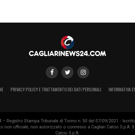
NE
PRIVACY POLICY E TRATTAMENTO DEI DATI PERSONALI
INFORMATIVA E
 – Registro Stampa Tribunale di Torino n. 50 del 07/09/2021 - Iscritt
 non ufficiale, non autorizzato o connesso a Cagliari Calcio S.p.A. Il 
Calcio S.p.A.