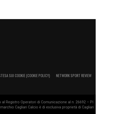
STESA SUI COOKIE (COOKIE POLICY)
NETWORK SPORT REVIEW
o al Registro Operatori di Comunicazione al n. 26692 – PI
marchio Cagliari Calcio è di esclusiva proprietà di Cagliari