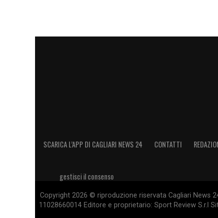
SCARICA L’APP DI CAGLIARI NEWS 24
CONTATTI
REDAZIO
gestisci il consenso
Copyright 2026 © riproduzione riservata Cagliari News 24
11028660014 Editore e proprietario: Sport Review S.r.l Sito