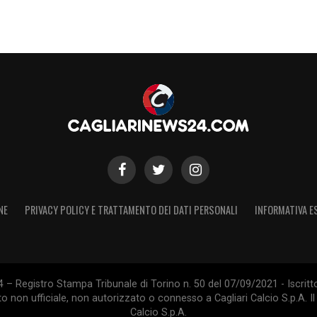
NE
PRIVACY POLICY E TRATTAMENTO DEI DATI PERSONALI
INFORMATIVA E
 – Registro Stampa Tribunale di Torino n. 50 del 07/09/2021 - Iscritt
 non ufficiale, non autorizzato o connesso a Cagliari Calcio S.p.A. Il 
Calcio S.p.A.