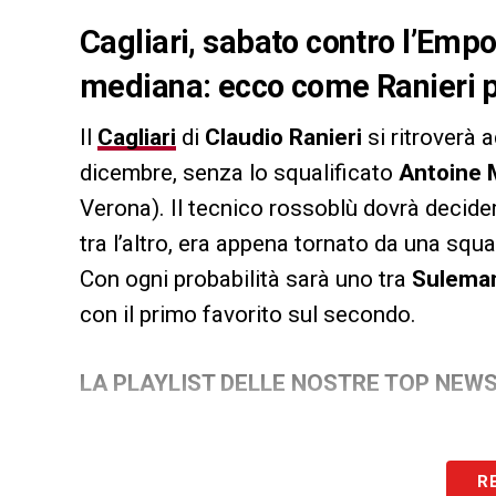
Cagliari, sabato contro l’Em
mediana: ecco come Ranieri p
Il
Cagliari
di
Claudio Ranieri
si ritroverà 
dicembre, senza lo squalificato
Antoine
Verona). Il tecnico rossoblù dovrà decid
tra l’altro, era appena tornato da una squal
Con ogni probabilità sarà uno tra
Sulema
con il primo favorito sul secondo.
LA PLAYLIST DELLE NOSTRE TOP NEW
R