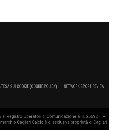
STESA SUI COOKIE (COOKIE POLICY)
NETWORK SPORT REVIEW
o al Registro Operatori di Comunicazione al n. 26692 – PI
marchio Cagliari Calcio è di esclusiva proprietà di Cagliari