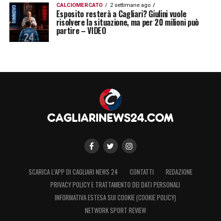
CALCIOMERCATO
2 settimane ago
Esposito resterà a Cagliari? Giulini vuole
risolvere la situazione, ma per 20 milioni può
partire – VIDEO
SCARICA L’APP DI CAGLIARI NEWS 24
CONTATTI
REDAZIONE
PRIVACY POLICY E TRATTAMENTO DEI DATI PERSONALI
INFORMATIVA ESTESA SUI COOKIE (COOKIE POLICY)
NETWORK SPORT REVIEW