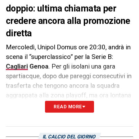
doppio: ultima chiamata per
credere ancora alla promozione
diretta
Mercoledì, Unipol Domus ore 20:30, andrà in
scena il “superclassico” per la Serie B:
Cagliari
Genoa
. Per gli isolani una gara
spartiacque, dopo due pareggi consecutivi in
trasferta che tengono ancora la squadra
aggrappata alla zona playoff, ma ora lontana
9 punti dal secondo posto, occupato proprio
READ MORE
dal Genoa, che vale la promozione diretta. I
padroni di casa con una vittoria sul grifone si
porterebbero a soli 6 punti dalla seconda
IL CALCIO DEL GIORNO