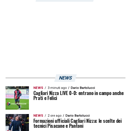
posizione, permettendo così di credere
ancora all’accesso diretto alla Serie A, in
caso contrario si sprofonderà a -12 dicendo
quasi addio alla massima categoria se non
passando tramite i playoff.
LA PLAYLIST DELLE NOSTRE TOP NEWS
NEWS
NEWS
3 minuti ago
Dario Bartolucci
Cagliari Nizza LIVE 0-0: entrano in campo anche
Prati e Felici
NEWS
2 ore ago
Dario Bartolucci
Formazioni ufficiali Cagliari Nizza: le scelte dei
tecnici Pisacane e Pantoni