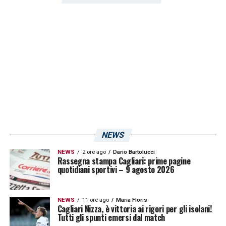
ostico. Un dato significativo emerge dal
confronto con le altre squadre del
campionato: il Cagliari, insieme al
Lecce
, è la
formazione che ha raccolto meno punti
contro le squadre attualmente nel lato
sinistro della classifica. Appena due punti
conquistati, un dato che evidenzia le
difficoltà degli uomini di
Davide Nicola
nei
confronti delle big della Serie A.
NEWS
NEWS
2 ore ago
Dario Bartolucci
LA PLAYLIST DELLE NOSTRE TOP NEWS
Rassegna stampa Cagliari: prime pagine
quotidiani sportivi – 9 agosto 2026
NEWS
11 ore ago
Maria Floris
Cagliari Nizza, è vittoria ai rigori per gli isolani!
Tutti gli spunti emersi dal match