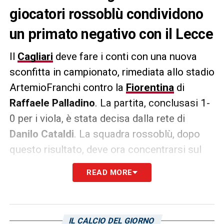
giocatori rossoblù condividono
un primato negativo con il Lecce
Il
Cagliari
deve fare i conti con una nuova
sconfitta in campionato, rimediata allo stadio
ArtemioFranchi contro la
Fiorentina
di
Raffaele Palladino
. La partita, conclusasi 1-
0 per i viola, è stata decisa dalla rete di
Danilo Cataldi
. La squadra rossoblù, dopo
questo risultato, deve ora concentrarsi sul
prossimo impegno di Serie A, in programma
READ MORE
per la 16ª giornata. All’
Unipol Domus
, il
Cagliari
ospiterà l’
Atalanta
di
Gian Piero
Gasperini
, in un match che si preannuncia
IL CALCIO DEL GIORNO