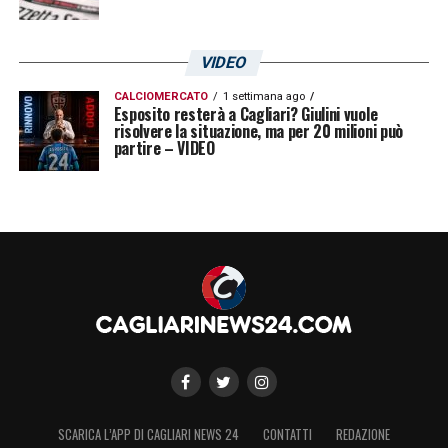
VIDEO
CALCIOMERCATO
1 settimana ago
Esposito resterà a Cagliari? Giulini vuole
risolvere la situazione, ma per 20 milioni può
partire – VIDEO
SCARICA L’APP DI CAGLIARI NEWS 24
CONTATTI
REDAZIONE