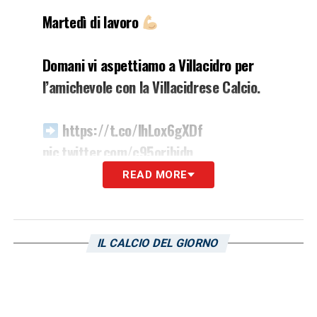
Martedì di lavoro
Domani vi aspettiamo a Villacidro per
l’amichevole con la Villacidrese Calcio.
https://t.co/lhLox6gXDf
pic.twitter.com/c95oribjdn
READ MORE
— Cagliari Calcio (@CagliariCalcio)
March 28, 2023
IL CALCIO DEL GIORNO
LA PLAYLIST DELLE NOSTRE TOP NEWS