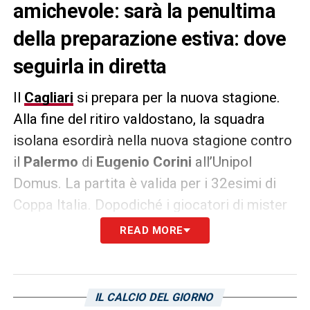
amichevole: sarà la penultima
della preparazione estiva: dove
seguirla in diretta
Il
Cagliari
si prepara per la nuova stagione.
Alla fine del ritiro valdostano, la squadra
isolana esordirà nella nuova stagione contro
il
Palermo
di
Eugenio Corini
all’Unipol
Domus. La partita è valida per i 32esimi di
Coppa Italia. Dopodiché i giocatori di mister
Claudio Ranieri, in trasferta, giocheranno
READ MORE
contro il Torino di Ivan Juric. Nel frattempo,
gli isolani si preparano per la penultima
amichevole contro il Como. La partita si
IL CALCIO DEL GIORNO