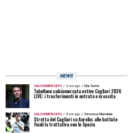
giocherà nella giornata di domani, mercoledì
2 agosto, alle ore 17. La partita sarà
trasmessa dai canali ufficiali del club e anche
CagliariNews24
seguirà il match in DIRETTA
LIVE raccontandovelo minuto per minuto.
LA PLAYLIST DELLE NOSTRE TOP NEWS
NEWS
CALCIOMERCATO
6 ore ago
Elia Serra
Tabellone calciomercato estivo Cagliari 2026
LIVE: i trasferimenti in entrata e in uscita
CALCIOMERCATO
8 ore ago
Veronica Mandala
Stretta del Cagliari su Aurelio: alle battute
finali la trattativa con lo Spezia