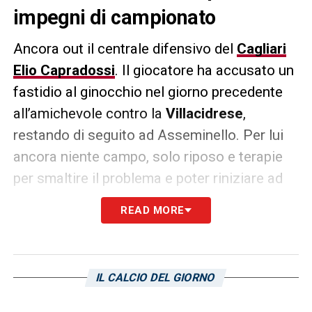
impegni di campionato
Ancora out il centrale difensivo del
Cagliari
Elio Capradossi
. Il giocatore ha accusato un
fastidio al ginocchio nel giorno precedente
all’amichevole contro la
Villacidrese
,
restando di seguito ad Asseminello. Per lui
ancora niente campo, solo riposo e terapie
per smaltire il problema e poter riniziare ad
allenarsi regolarmente sul rettangolo verde.
READ MORE
Sarà dunque indisponibile per la prossima
gara contro il
Pisa
.
IL CALCIO DEL GIORNO
LA PLAYLIST DELLE NOSTRE TOP NEWS