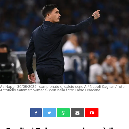
As Napoli 30/08/2025 - campionato di calcio serie A / Napoli-Cagliari / foto
Antonello Sammarco/Image Sport nella foto: Fabio Pisacane