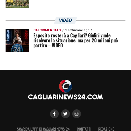
VIDEO
CALCIOMERCATO
2 settimane ago
Esposito resterà a Cagliari? Giulini vuole
risolvere la situazione, ma per 20 milioni può
partire – VIDEO
SCARICA L’APP DI CAGLIARI NEWS 24
CONTATTI
REDAZIONE