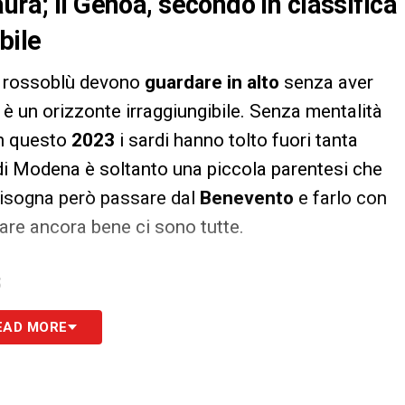
ura; il Genoa, secondo in classifica
bile
 I rossoblù devono
guardare in alto
senza aver
 è un orizzonte irraggiungibile. Senza mentalità
 In questo
2023
i sardi hanno tolto fuori tanta
a di Modena è soltanto una piccola parentesi che
isogna però passare dal
Benevento
e farlo con
fare ancora bene ci sono tutte.
S
EAD MORE