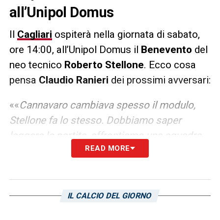
all’Unipol Domus
Il
Cagliari
ospiterà nella giornata di sabato,
ore 14:00, all’Unipol Domus il
Benevento
del
neo tecnico
Roberto Stellone
. Ecco cosa
pensa
Claudio Ranieri
dei prossimi avversari:
««
Cannavaro cambiava spesso il modulo,
Stellone fa lo stesso. Dobbiamo saper
leggere le partite, affrontiamo una squadra
READ MORE
al nostro opposto che fa meglio fuori casa.
Hanno perso solo 3 volte in trasferta e di
misura di un solo gol. Lottano e giocano,
significa che sono una buona squadra»
IL CALCIO DEL GIORNO