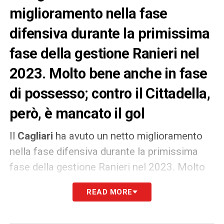
miglioramento nella fase
difensiva durante la primissima
fase della gestione Ranieri nel
2023. Molto bene anche in fase
di possesso; contro il Cittadella,
però, è mancato il gol
Il
Cagliari
ha avuto un netto miglioramento
nella fase difensiva durante la primissima
fase della gestione Ranieri nel 2023. Molto
bene anche in fase di possesso; contro il
READ MORE
Cittadella, però, è mancato il gol. Il tecnico
rossoblù ha dalla sua che nell’ultimo