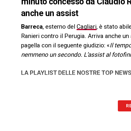
minuto concesso da Claudio Ra
anche un assist
Barreca
, esterno del
Cagliari
, è stato abi
Ranieri contro il Perugia. Arriva anche un 
pagella con il seguente giudizio: «
Il temp
nemmeno un secondo. L’assist al fotofini
LA PLAYLIST DELLE NOSTRE TOP NEW
R