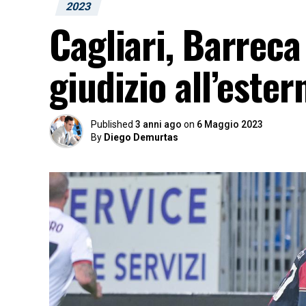
2023
Cagliari, Barreca
giudizio all’este
Published
3 anni ago
on
6 Maggio 2023
By
Diego Demurtas