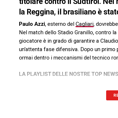
titolare contro il Sudtirol. Ne
la Reggina, il brasiliano è stat
Paulo Azzi
, esterno del
Cagliari
, dovrebbe
Nel match dello Stadio Granillo, contro la R
giocatore è in grado di garantire a Claud
un’attenta fase difensiva. Dopo un primo
ormai dentro i meccanismi del tecnico r
LA PLAYLIST DELLE NOSTRE TOP NEW
R