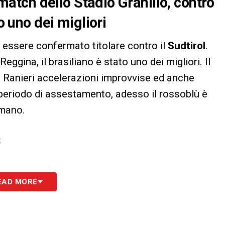
l match dello Stadio Granillo, contro
o uno dei migliori
 essere confermato titolare contro il
Sudtirol
.
eggina, il brasiliano è stato uno dei migliori. Il
io Ranieri accelerazioni improvvise ed anche
 periodo di assestamento, adesso il rossoblù è
omano.
S
EAD MORE