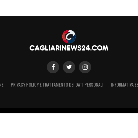
NE
PRIVACY POLICY E TRATTAMENTO DEI DATI PERSONALI
INFORMATIVA E
 – Registro Stampa Tribunale di Torino n. 50 del 07/09/2021 - Iscritt
 non ufficiale, non autorizzato o connesso a Cagliari Calcio S.p.A. Il 
Calcio S.p.A.