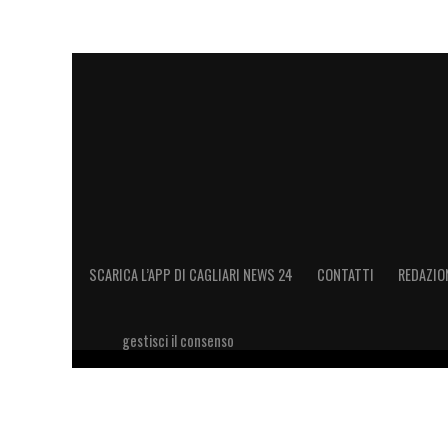
SCARICA L’APP DI CAGLIARI NEWS 24
CONTATTI
REDAZIO
gestisci il consenso
Copyright 2026 © riproduzione riservata Cagliari News 24
11028660014 Editore e proprietario: Sport Review S.r.l Sito