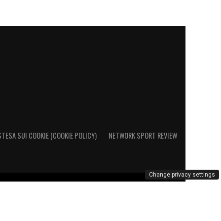
STESA SUI COOKIE (COOKIE POLICY)
NETWORK SPORT REVIEW
Change privacy settings
o al Registro Operatori di Comunicazione al n. 26692 – PI
marchio Cagliari Calcio è di esclusiva proprietà di Cagliari