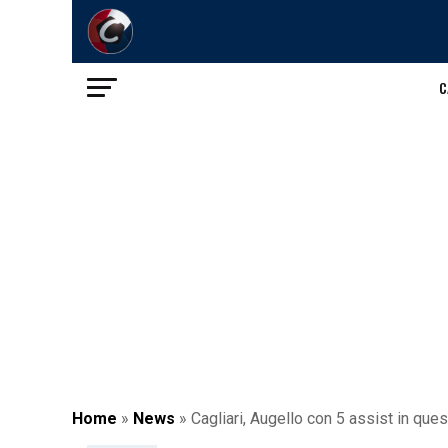
C
Home
»
News
»
Cagliari, Augello con 5 assist in que