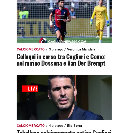
CALCIOMERCATO
3 ore ago
Veronica Mandala
Colloqui in corso tra Cagliari e Como:
nel mirino Dossena e Van Der Brempt
CALCIOMERCATO
4 ore ago
Elia Serra
Tabellone calciomercato estivo Cagliari