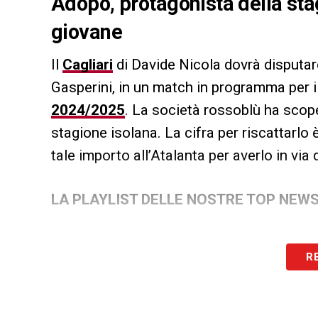
Adopo, protagonista della stag
giovane
Il
Cagliari
di Davide Nicola dovrà disputare
Gasperini, in un match in programma per 
2024/2025
. La società rossoblù ha scope
stagione isolana. La cifra per riscattarlo 
tale importo all’Atalanta per averlo in via 
LA PLAYLIST DELLE NOSTRE TOP NEW
R