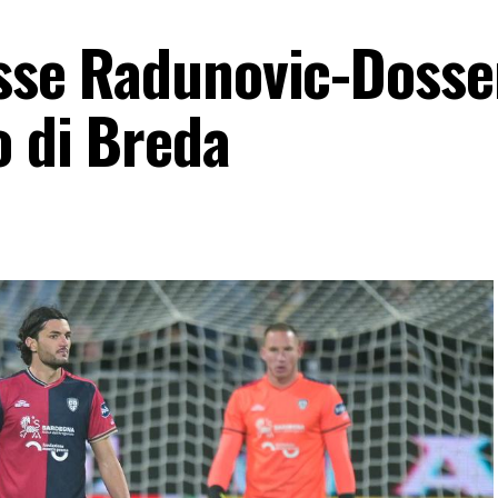
 asse Radunovic-Doss
o di Breda