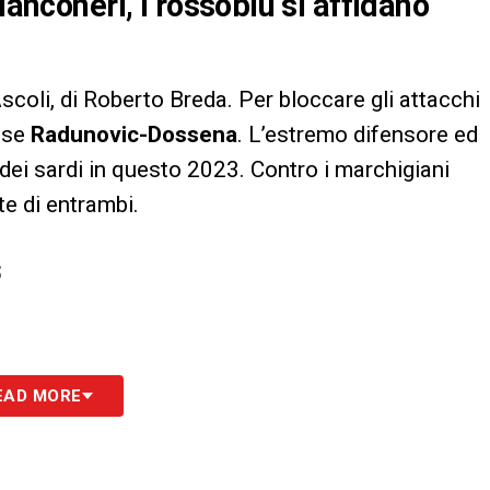
ianconeri, i rossoblù si affidano
scoli, di Roberto Breda. Per bloccare gli attacchi
asse
Radunovic-Dossena
. L’estremo difensore ed
a dei sardi in questo 2023. Contro i marchigiani
te di entrambi.
S
EAD MORE