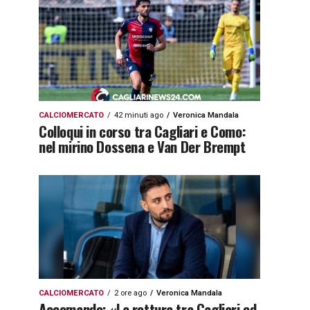
CALCIOMERCATO
42 minuti ago
Veronica Mandala
Colloqui in corso tra Cagliari e Como:
nel mirino Dossena e Van Der Brempt
CALCIOMERCATO
2 ore ago
Veronica Mandala
Accomando: «La rottura tra Cagliari ed