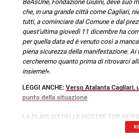
BeAsOne, Fondazione Giulini, deve suo 
che, in una grande città come Cagliari, ni
tutti, a cominciare dal Comune e dal prezi
quest’ultima giovedì 11 dicembre ha comu
per quella data ed è venuto così a mancar
piena sicurezza della manifestazione. Ai 
cercheremo quanto prima di ritrovarci a
insieme!
».
LEGGI ANCHE:
Verso Atalanta Cagliari,
punto della situazione
LA PLAYLIST DELLE NOSTRE TOP NEW
R