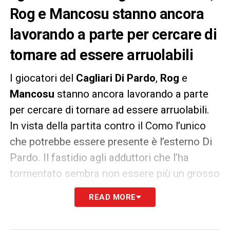
Rog e Mancosu stanno ancora
lavorando a parte per cercare di
tornare ad essere arruolabili
I giocatori del
Cagliari Di Pardo
,
Rog
e
Mancosu
stanno ancora lavorando a parte
per cercare di tornare ad essere arruolabili.
In vista della partita contro il Como l’unico
che potrebbe essere presente è l’esterno Di
Pardo. Il fastidio agli adduttori che l’ha
tormentato sembra non essere più un grosso
problema.
READ MORE
LA PLAYLIST DELLE NOSTRE TOP NEWS