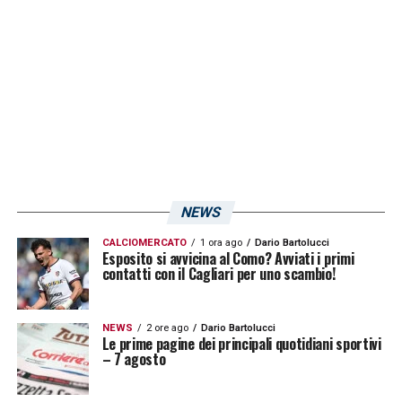
lo sguardo vigile del preparatore Dei. Spazio
inoltre a una sfida di calcio-tennis,
conclusasi in parità, tra la coppia Deiola-
Padoin e Pajac-Faragò. Oggi niente doppia
seduta, mister Rastelli ha infatti concesso un
pomeriggio di riposo ai suoi ragazzi.
NEWS
LA PLAYLIST DELLE NOSTRE TOP NEWS
CALCIOMERCATO
1 ora ago
Dario Bartolucci
Esposito si avvicina al Como? Avviati i primi
contatti con il Cagliari per uno scambio!
NEWS
2 ore ago
Dario Bartolucci
Le prime pagine dei principali quotidiani sportivi
– 7 agosto