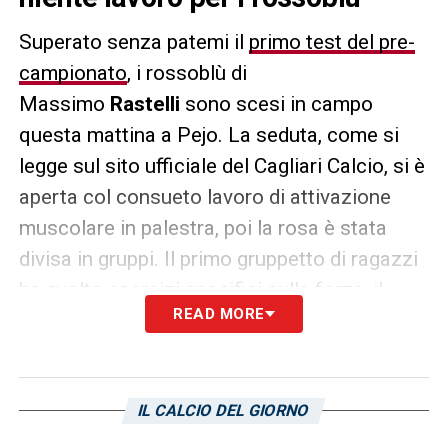
Superato senza patemi il
primo test del pre-
campionato
, i rossoblù di
Massimo
Rastelli
sono scesi in campo
questa mattina a Pejo. La seduta, come si
legge sul sito ufficiale del Cagliari Calcio, si è
aperta col consueto lavoro di attivazione
muscolare in palestra, poi la rosa è stata
divisa in gruppi. Il primo gruppetto di ragazzi
ha svolto esercizi specifici sulla forza, il
READ MORE
resto della squadra si è invece concentrato
sul lavoro aerobico. Allenamento
personalizzato anche per i quattro portieri
IL CALCIO DEL GIORNO
del
Cagliari
. Per loro forza funzionale e
lavoro di porta con doppio intervento sotto