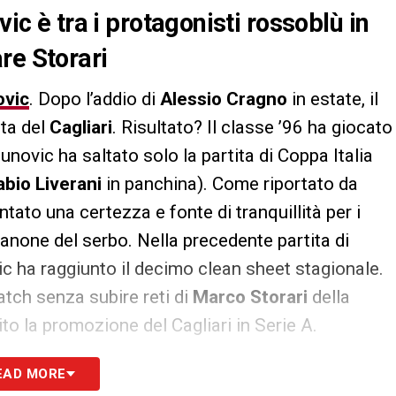
vic è tra i protagonisti rossoblù in
re Storari
ovic
. Dopo l’addio di
Alessio Cragno
in estate, il
rta del
Cagliari
. Risultato? Il classe ’96 ha giocato
unovic ha saltato solo la partita di Coppa Italia
abio Liverani
in panchina). Come riportato da
entato una certezza e fonte di tranquillità per i
manone del serbo. Nella precedente partita di
ic ha raggiunto il decimo clean sheet stagionale.
atch senza subire reti di
Marco Storari
della
o la promozione del Cagliari in Serie A.
EAD MORE
S