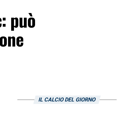
c: può
ione
IL CALCIO DEL GIORNO