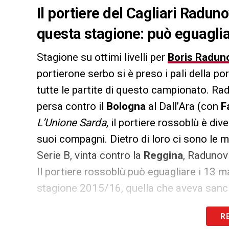
Il portiere del Cagliari Raduno
questa stagione: può eguaglia
Stagione su ottimi livelli per
Boris Radun
portierone serbo si è preso i pali della po
tutte le partite di questo campionato. Rad
persa contro il
Bologna
al Dall’Ara (con
F
L’Unione Sarda
, il portiere rossoblù è div
suoi compagni. Dietro di loro ci sono le 
Serie B, vinta contro la
Reggina
, Radunov
Il portiere rossoblù può eguagliare i 13 m
stagione 2015/16, quella che aveva sancit
R
LA PLAYLIST DELLE NOSTRE TOP NEW