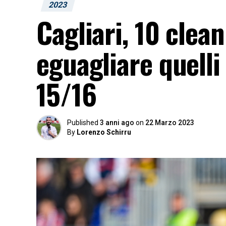
2023
Cagliari, 10 clea
eguagliare quelli
15/16
Published
3 anni ago
on
22 Marzo 2023
By
Lorenzo Schirru