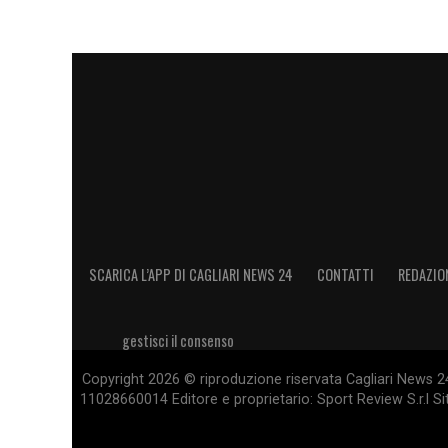
SCARICA L’APP DI CAGLIARI NEWS 24
CONTATTI
REDAZIO
gestisci il consenso
Copyright 2026 © riproduzione riservata Cagliari News 24
11028660014 Editore e proprietario: Sport Review S.r.l Sito