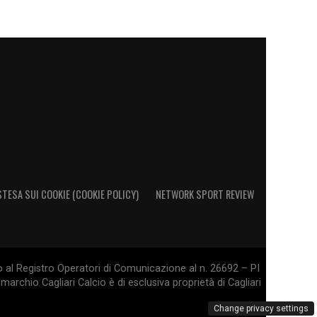
STESA SUI COOKIE (COOKIE POLICY)
NETWORK SPORT REVIEW
o al Registro Operatori di Comunicazione al n. 26692 – PI
marchio Cagliari Calcio è di esclusiva proprietà di Cagliari
Change privacy settings