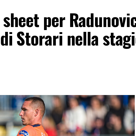
n sheet per Radunovi
 di Storari nella stag