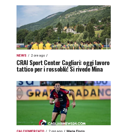
NEWS
2 ore ago
CRAI Sport Center Cagliari: oggi lavoro
tattico per i rossoblù! Si rivede Mina
CALCIOMERCATO
2 ore ago
Maria Floris