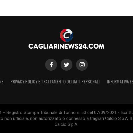
NE
PRIVACY POLICY E TRATTAMENTO DEI DATI PERSONALI
INFORMATIVA E
 – Registro Stampa Tribunale di Torino n. 50 del 07/09/2021 - Iscritt
 non ufficiale, non autorizzato o connesso a Cagliari Calcio S.p.A. Il 
Calcio S.p.A.