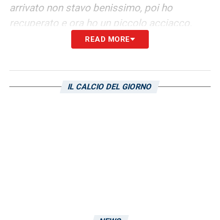
arrivato non stavo benissimo, poi ho
recuperato e ora ho un piccolo acciacco.
Valutiamo domani per sabato»
.
READ MORE
LA PLAYLIST DELLE NOSTRE TOP NEWS
IL CALCIO DEL GIORNO