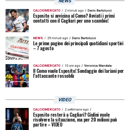
NEWS
CALCIOMERCATO
2 minuti ago
Dario Bartolucci
Esposito si avvicina al Como? Avviati i primi
contatti con il Cagliari per uno scambio!
NEWS
29 minuti ago
Dario Bartolucci
Le prime pagine dei principali quotidiani sportivi
– 7 agosto
CALCIOMERCATO
10 ore ago
Veronica Mandala
Il Como vuole Esposito! Sondaggio dei lariani per
l’attaccante rossoblù
VIDEO
CALCIOMERCATO
2 settimane ago
Esposito resterà a Cagliari? Giulini vuole
risolvere la situazione, ma per 20 milioni può
partire – VIDEO