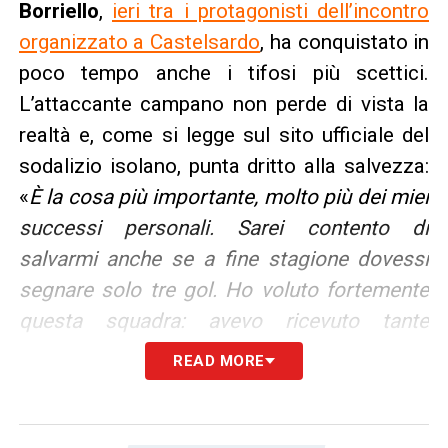
Borriello
,
ieri tra i protagonisti dell’incontro
organizzato a Castelsardo
, ha conquistato in
poco tempo anche i tifosi più scettici.
L’attaccante campano non perde di vista la
realtà e, come si legge sul sito ufficiale del
sodalizio isolano, punta dritto alla salvezza:
«
È la cosa più importante, molto più dei miei
successi personali. Sarei contento di
salvarmi anche se a fine stagione dovessi
segnare solo tre gol. Ho voluto fortemente
questa squadra: avevo ricevuto tante
proposte, ma il Cagliari è stato il primo a
READ MORE
chiamarmi e ho detto subito di sì
».
LA PLAYLIST DELLE NOSTRE TOP NEWS