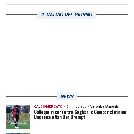
era facile anche perché le condizioni
climatiche non aiutavano, ma siamo riusciti
IL CALCIO DEL GIORNO
a portare a casa un successo importante.
Dedico il gol, il mio primo in A, a tutta la mia
famiglia: sono emozionatissimo, mi devo
ancora riprendere».
LA PLAYLIST DELLE NOSTRE TOP NEWS
NEWS
CALCIOMERCATO
7 minuti ago
Veronica Mandala
Colloqui in corso tra Cagliari e Como: nel mirino
Dossena e Van Der Brempt