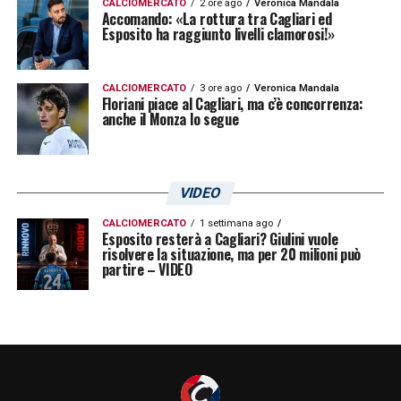
CALCIOMERCATO
2 ore ago
Veronica Mandala
Accomando: «La rottura tra Cagliari ed
Esposito ha raggiunto livelli clamorosi!»
CALCIOMERCATO
3 ore ago
Veronica Mandala
Floriani piace al Cagliari, ma c’è concorrenza:
anche il Monza lo segue
VIDEO
CALCIOMERCATO
1 settimana ago
Esposito resterà a Cagliari? Giulini vuole
risolvere la situazione, ma per 20 milioni può
partire – VIDEO