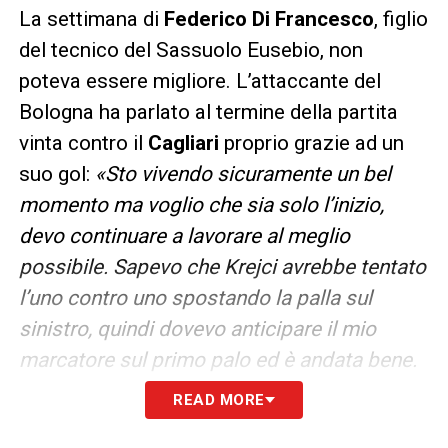
La settimana di
Federico Di Francesco
, figlio
del tecnico del Sassuolo Eusebio, non
poteva essere migliore. L’attaccante del
Bologna ha parlato al termine della partita
vinta contro il
Cagliari
proprio grazie ad un
suo gol:
«Sto vivendo sicuramente un bel
momento ma voglio che sia solo l’inizio,
devo continuare a lavorare al meglio
possibile. Sapevo che Krejci avrebbe tentato
l’uno contro uno spostando la palla sul
sinistro, quindi dovevo anticipare il mio
marcatore sul primo palo ed è andata bene.
Oggi siamo sempre stati attenti, cattivi,
READ MORE
intensi, seguendo le direttive del mister: non