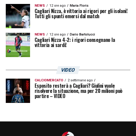
NEWS
12 ore ago
Maria Floris
Cagliari Nizza, è vittoria ai rigori per gli isolani!
Tutti gli spunti emersi dal match
U
n post condiviso da Cagliari Calcio (@cagliaricalcio)
NEWS
12 ore ago
Dario Bartolucci
Cagliari Nizza 4-2: i rigori consegnano la
vittoria ai sardi!
LA PLAYLIST DELLE NOSTRE TOP NEWS
VIDEO
CALCIOMERCATO
2 settimane ago
Esposito resterà a Cagliari? Giulini vuole
risolvere la situazione, ma per 20 milioni può
partire – VIDEO