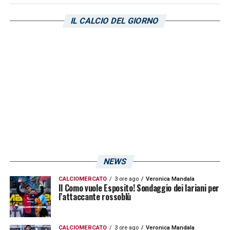
IL CALCIO DEL GIORNO
Visualizza questo post su Instagram
NEWS
CALCIOMERCATO
3 ore ago
Veronica Mandala
Il Como vuole Esposito! Sondaggio dei lariani per
l’attaccante rossoblù
Un post condiviso da Andrea Belotti (@gallobelotti)
CALCIOMERCATO
3 ore ago
Veronica Mandala