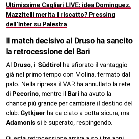
Ultimissime Cagliari LIVE: idea Dominguez.
Mazzitelli merita il riscatto? Pressing
dell’Inter su Palestra
Il match decisivo al Druso ha sancito
la retrocessione del Bari
Al
Druso
, il
Südtirol
ha sfiorato il vantaggio
già nel primo tempo con Molina, fermato dal
palo. Nella ripresa il VAR ha annullato la rete
di
Pecorino
, mentre il
Bari
ha avuto la
chance più grande per cambiare il destino del
club:
Gytkjaer
ha calciato a botta sicura, ma
Adamonis
si è superato, respingendo.
Questa retrocessione arriva a soli tre anni