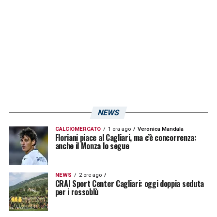
squadra puntando su giovani talenti e su una
programmazione più attenta. Per i tifosi,
l’addio alla Serie B rappresenta una ferita
profonda, soprattutto considerando quanto
la squadra biancorossa aveva costruito nelle
stagioni precedenti.
NEWS
LA PLAYLIST DELLE NOSTRE TOP NEWS
CALCIOMERCATO
1 ora ago
Veronica Mandala
Floriani piace al Cagliari, ma c’è concorrenza:
anche il Monza lo segue
NEWS
2 ore ago
CRAI Sport Center Cagliari: oggi doppia seduta
per i rossoblù