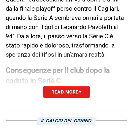
dalla finale playoff perso contro il Cagliari,
quando la Serie A sembrava ormai a portata
di mano con il gol di Leonardo Pavoletti al
94’. Da allora, il passo verso la Serie C è
stato rapido e doloroso, trasformando la
speranza dei tifosi in un’amara realtà.
Conseguenze per il club dopo la
caduta in Serie C
READ MORE
Il Bari ora deve fare i conti con una
situazione societaria e sportiva complessa.
La caduta in terza serie implica
ridimensionamenti economici,
IL CALCIO DEL GIORNO
ristrutturazioni e la necessità di ricostruire la