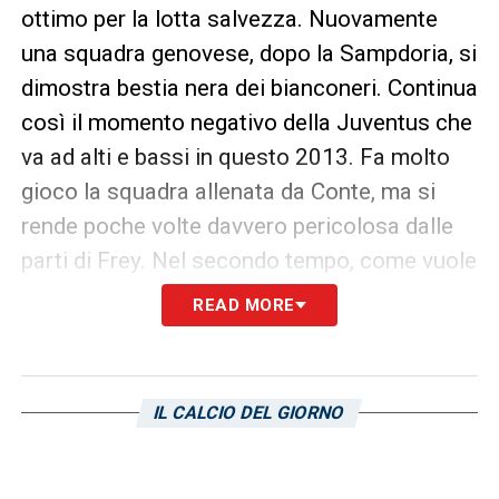
ottimo per la lotta salvezza. Nuovamente
una squadra genovese, dopo la Sampdoria, si
dimostra bestia nera dei bianconeri. Continua
così il momento negativo della Juventus che
va ad alti e bassi in questo 2013. Fa molto
gioco la squadra allenata da Conte, ma si
rende poche volte davvero pericolosa dalle
parti di Frey. Nel secondo tempo, come vuole
la legge del calcio, segna Borriello e
READ MORE
mantiene la tradizione dell’ex di turno. Finale
incandescente con la Juventus infuriata per
un fallo di mano in area del difensore
IL CALCIO DEL GIORNO
genoano Granqvist con l’arbitro Guida che
non concede il rigore ai bianconeri.