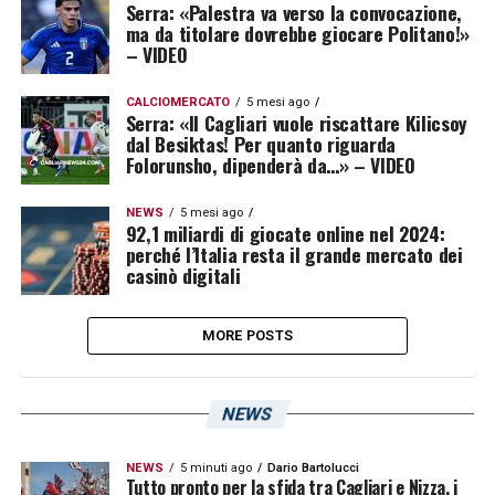
Serra: «Palestra va verso la convocazione,
ma da titolare dovrebbe giocare Politano!»
– VIDEO
CALCIOMERCATO
5 mesi ago
Serra: «ll Cagliari vuole riscattare Kilicsoy
dal Besiktas! Per quanto riguarda
Folorunsho, dipenderà da…» – VIDEO
NEWS
5 mesi ago
92,1 miliardi di giocate online nel 2024:
perché l’Italia resta il grande mercato dei
casinò digitali
MORE POSTS
NEWS
NEWS
5 minuti ago
Dario Bartolucci
Tutto pronto per la sfida tra Cagliari e Nizza, i