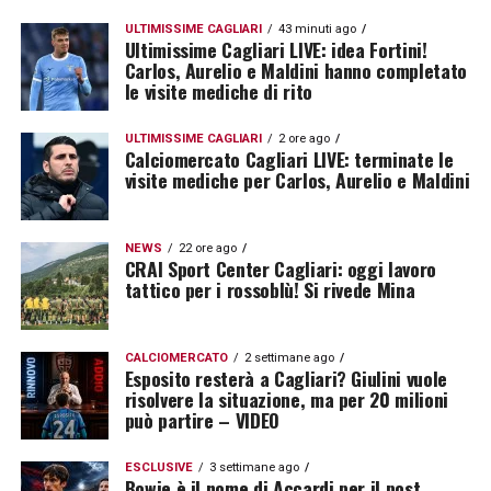
ULTIMISSIME CAGLIARI
43 minuti ago
Ultimissime Cagliari LIVE: idea Fortini!
Carlos, Aurelio e Maldini hanno completato
le visite mediche di rito
ULTIMISSIME CAGLIARI
2 ore ago
Calciomercato Cagliari LIVE: terminate le
visite mediche per Carlos, Aurelio e Maldini
NEWS
22 ore ago
CRAI Sport Center Cagliari: oggi lavoro
tattico per i rossoblù! Si rivede Mina
CALCIOMERCATO
2 settimane ago
Esposito resterà a Cagliari? Giulini vuole
risolvere la situazione, ma per 20 milioni
può partire – VIDEO
ESCLUSIVE
3 settimane ago
Bowie è il nome di Accardi per il post