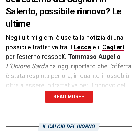
Salento, possibile rinnovo? Le
ultime
Negli ultimi giorni è uscita la notizia di una
possibile trattativa tra il
Lecce
e il
Cagliari
per l’esterno rossoblù
Tommaso
Augello
.
L’Unione Sarda
ha oggi riportato che l’offerta
è stata respinta per ora, in quanto i rossoblù
oltre a essere in trattativa per il rinnovo del
giocatore ex
Sampdoria
, non riuscirebbero a
READ MORE
trovare un’alternativa di livello entro la fine
del mercato. Vedremo se ci sarà qualche
colpo di scena nei prossimi giorni.
IL CALCIO DEL GIORNO