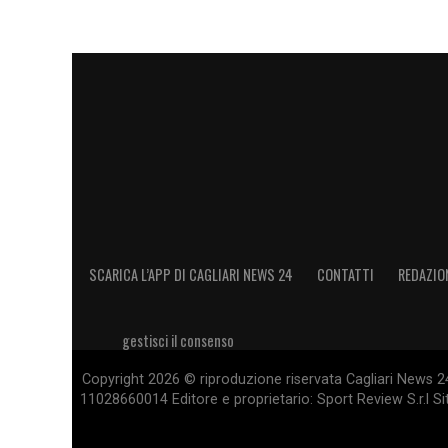
SCARICA L’APP DI CAGLIARI NEWS 24
CONTATTI
REDAZIO
gestisci il consenso
Copyright 2026 © riproduzione riservata Cagliari News 24
11028660014 Editore e proprietario: Sport Review S.r.l Sito