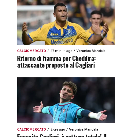
CALCIOMERCATO
47 minuti ago
Veronica Mandala
Ritorno di fiamma per Cheddira:
attaccante proposto al Cagliari
CALCIOMERCATO
2 ore ago
Veronica Mandala
Esposito Cagliari, è rottura totale! Il