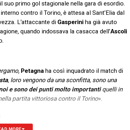
l suo primo gol stagionale nella gara di esordio.
nterno contro il Torino, è attesa al Sant’Elia dal
vezza. L’attaccante di
Gasperini
ha già avuto
tagione, quando indossava la casacca dell’
Ascoli
o.
Bergamo
,
Petagna
ha così inquadrato il match di
sta
, loro vengono da una sconfitta, sono una
noi e sono dei punti molto importanti
quelli in
lla partita vittoriosa contro il Torino
».
S
EAD MORE