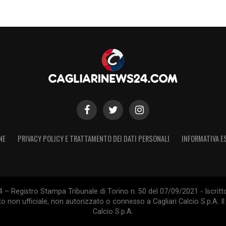
NE
PRIVACY POLICY E TRATTAMENTO DEI DATI PERSONALI
INFORMATIVA E
 – Registro Stampa Tribunale di Torino n. 50 del 07/09/2021 - Iscritt
 non ufficiale, non autorizzato o connesso a Cagliari Calcio S.p.A. Il 
Calcio S.p.A.