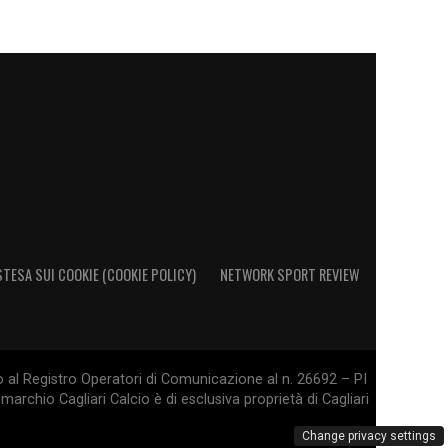
STESA SUI COOKIE (COOKIE POLICY)
NETWORK SPORT REVIEW
o al Registro Operatori di Comunicazione al n. 26692 – PI
marchio Cagliari Calcio è di esclusiva proprietà di Cagliari
Change privacy settings