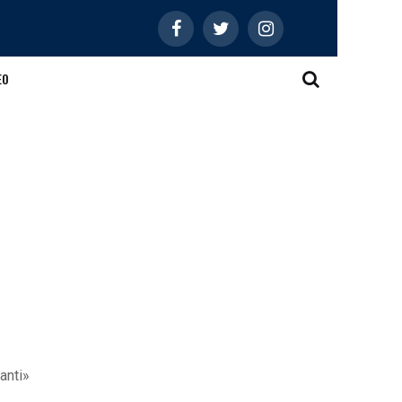
EO
santi»