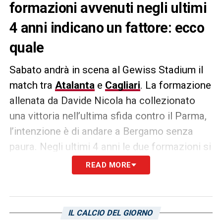
formazioni avvenuti negli ultimi
4 anni indicano un fattore: ecco
quale
Sabato andrà in scena al Gewiss Stadium il
match tra
Atalanta
e
Cagliari
. La formazione
allenata da Davide Nicola ha collezionato
una vittoria nell’ultima sfida contro il Parma,
l’intenzione è di andare a Bergamo senza
paura. Negli ultimi 4 anni le due formazioni si
sono affrontate cinque volte, con 3 vittorie
READ MORE
dei bergamaschi e 2 dei sardi. L’ultima sfida
risale al 14 dicembre 2024 all’Unipol Domus,
match che terminò 0-1.
IL CALCIO DEL GIORNO