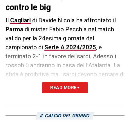
contro le big
Il
Cagliari
di Davide Nicola ha affrontato il
Parma
di mister Fabio Pecchia nel match
valido per la 24esima giornata del
campionato di
Serie A 2024/2025
, e
terminato 2-1 in favore dei sardi. Adesso i
rossoblù andranno in casa del l’Atalanta. La
sfida è proibitiva ma i sardi devono cercare di
fare punti anche contro le big.
READ MORE
LA PLAYLIST DELLE NOSTRE TOP NEWS
IL CALCIO DEL GIORNO