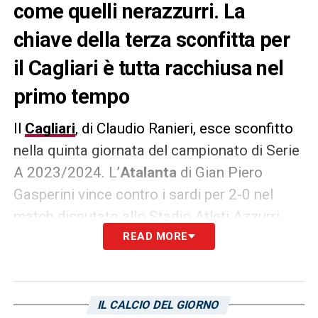
come quelli nerazzurri. La
chiave della terza sconfitta per
il Cagliari è tutta racchiusa nel
primo tempo
Il
Cagliari
, di Claudio Ranieri, esce sconfitto
nella quinta giornata del campionato di Serie
A 2023/2024. L’
Atalanta
di Gian Piero
Gasperini vince contro i sardi per 2-0 nel
match disputato allo Stadio Atleti Azzurri
d’Italia, a Bergamo. Come riportato da
READ MORE
Corriere dello Sport nell’edizione di oggi, 25
settembre, non è mai facile adattarsi a ritmi
da rullo compressore come quelli nerazzurri.
IL CALCIO DEL GIORNO