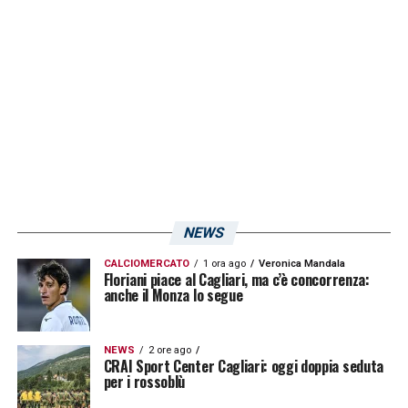
La chiave della terza sconfitta per il Cagliari
è tutta racchiusa nel primo tempo in
Lombardia, con una buona mezz’ora dove i
padroni di casa hanno fatto il bello ed il
cattivo tempo.
LA PLAYLIST DELLE NOSTRE TOP NEWS
NEWS
CALCIOMERCATO
1 ora ago
Veronica Mandala
Floriani piace al Cagliari, ma c’è concorrenza:
anche il Monza lo segue
NEWS
2 ore ago
CRAI Sport Center Cagliari: oggi doppia seduta
per i rossoblù